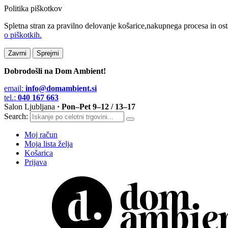
Politika piškotkov
Spletna stran za pravilno delovanje košarice,nakupnega procesa in ost
o piškotkih.
Zavrni
Sprejmi
Dobrodošli na Dom Ambient!
email:
info@domambient.si
tel.:
040 167 663
Salon Ljubljana
· Pon–Pet 9–12 / 13–17
Search:
Moj račun
Moja lista želja
Košarica
Prijava