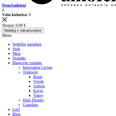
DomAmbient
0
Vaša košarica:
0
Skupaj:
0,00 €
Nadaljuj z nakupovanjem
Menu
Sedežne garniture
Stoli
Mize
Dodatki
Blagovne znamke
Innovation Living
Tenksom
Rund
Vivole
Arthon
Kayto
Tokey
Halo Design
Guardian
Luči
Blog