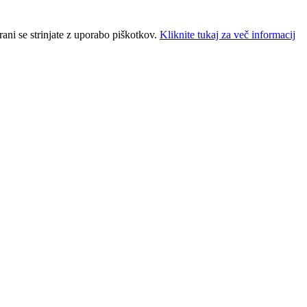
ani se strinjate z uporabo piškotkov.
Kliknite tukaj za več informacij