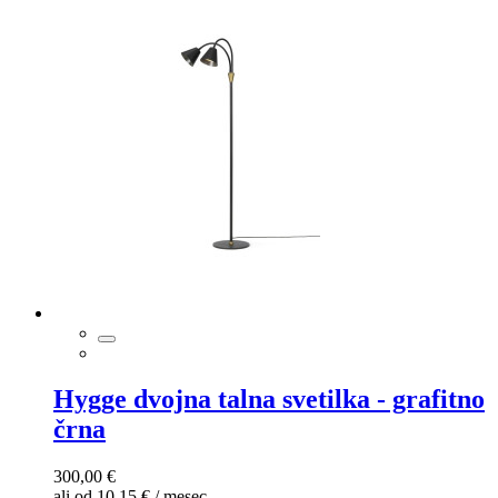
Hygge dvojna talna svetilka - grafitno
črna
300,00 €
ali od 10,15 € / mesec