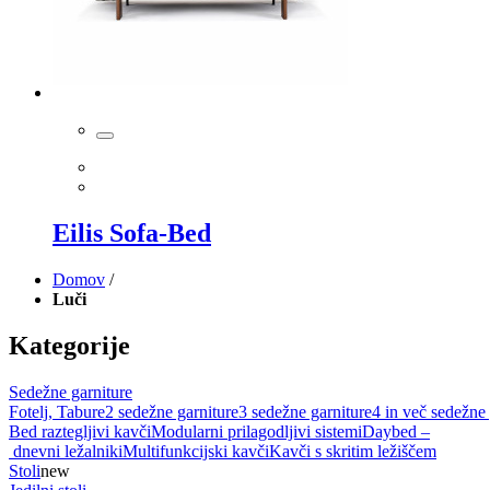
Eilis Sofa-Bed
Domov
/
Luči
Kategorije
Sedežne garniture
Fotelj, Tabure
2 sedežne garniture
3 sedežne garniture
4 in več sedežne 
Bed raztegljivi kavči
Modularni prilagodljivi sistemi
Daybed –
dnevni ležalniki
Multifunkcijski kavči
Kavči s skritim ležiščem
Stoli
new