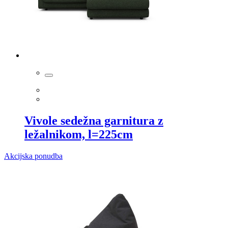
Vivole sedežna garnitura z
ležalnikom, l=225cm
Akcijska ponudba