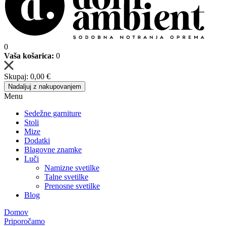
0
Vaša košarica:
0
Skupaj:
0,00 €
Nadaljuj z nakupovanjem
Menu
Sedežne garniture
Stoli
Mize
Dodatki
Blagovne znamke
Luči
Namizne svetilke
Talne svetilke
Prenosne svetilke
Blog
Domov
Priporočamo