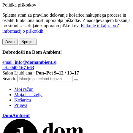
Politika piškotkov
Spletna stran za pravilno delovanje košarice,nakupnega procesa in
ostalih funkcionalnosti uporablja piškotke. Z nadaljevanjem brskanja
po strani se strinjate z uporabo piškotkov.
Kliknite tukaj za več
informacij o piškotkih.
Zavrni
Sprejmi
Dobrodošli na Dom Ambient!
email:
info@domambient.si
tel.:
040 167 663
Salon Ljubljana
· Pon–Pet 9–12 / 13–17
Search:
Moj račun
Moja lista želja
Košarica
Prijava
DomAmbient