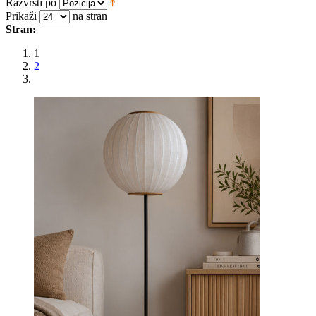
Razvrsti po
Prikaži
na stran
Stran:
1
2