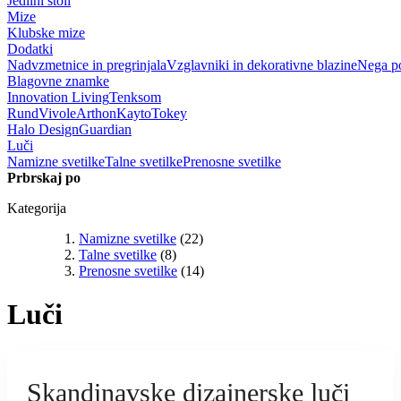
Jedilni stoli
Mize
Klubske mize
Dodatki
Nadvzmetnice in pregrinjala
Vzglavniki in dekorativne blazine
Nega po
Blagovne znamke
Innovation Living
Tenksom
Rund
Vivole
Arthon
Kayto
Tokey
Halo Design
Guardian
Luči
Namizne svetilke
Talne svetilke
Prenosne svetilke
Prbrskaj po
Kategorija
Namizne svetilke
(22)
Talne svetilke
(8)
Prenosne svetilke
(14)
Luči
Skandinavske dizajnerske luči