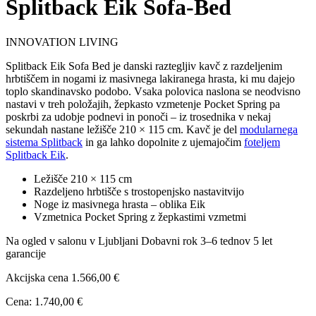
Splitback Eik Sofa-Bed
INNOVATION LIVING
Splitback Eik Sofa Bed je danski raztegljiv kavč z razdeljenim
hrbtiščem in nogami iz masivnega lakiranega hrasta, ki mu dajejo
toplo skandinavsko podobo. Vsaka polovica naslona se neodvisno
nastavi v treh položajih, žepkasto vzmetenje Pocket Spring pa
poskrbi za udobje podnevi in ponoči – iz trosednika v nekaj
sekundah nastane ležišče 210 × 115 cm. Kavč je del
modularnega
sistema Splitback
in ga lahko dopolnite z ujemajočim
foteljem
Splitback Eik
.
Ležišče 210 × 115 cm
Razdeljeno hrbtišče s trostopenjsko nastavitvijo
Noge iz masivnega hrasta – oblika Eik
Vzmetnica Pocket Spring z žepkastimi vzmetmi
Na ogled v salonu v Ljubljani
Dobavni rok 3–6 tednov
5 let
garancije
Akcijska cena
1.566,00 €
Cena:
1.740,00 €