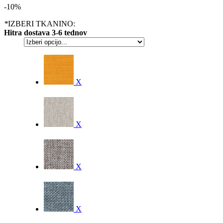
-10%
*
IZBERI TKANINO:
Hitra dostava 3-6 tednov
X
X
X
X