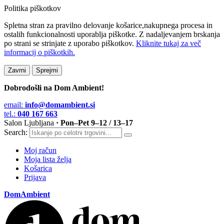
Politika piškotkov
Spletna stran za pravilno delovanje košarice,nakupnega procesa in
ostalih funkcionalnosti uporablja piškotke. Z nadaljevanjem brskanja
po strani se strinjate z uporabo piškotkov.
Kliknite tukaj za več
informacij o piškotkih.
Zavrni
Sprejmi
Dobrodošli na Dom Ambient!
email:
info@domambient.si
tel.:
040 167 663
Salon Ljubljana
· Pon–Pet 9–12 / 13–17
Search:
Moj račun
Moja lista želja
Košarica
Prijava
DomAmbient