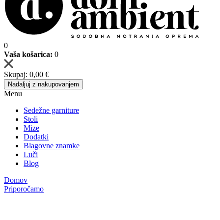
0
Vaša košarica:
0
Skupaj:
0,00 €
Nadaljuj z nakupovanjem
Menu
Sedežne garniture
Stoli
Mize
Dodatki
Blagovne znamke
Luči
Blog
Domov
Priporočamo